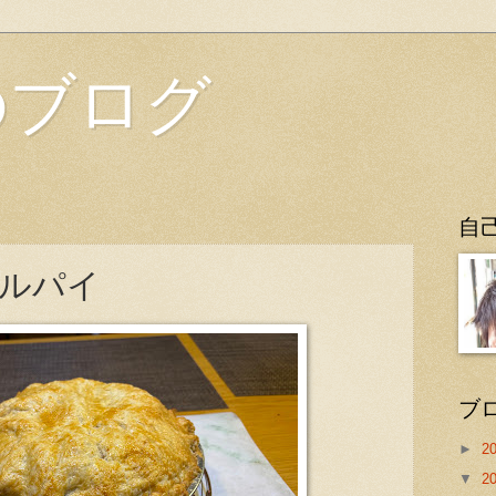
のブログ
自
ルパイ
ブ
►
2
▼
2