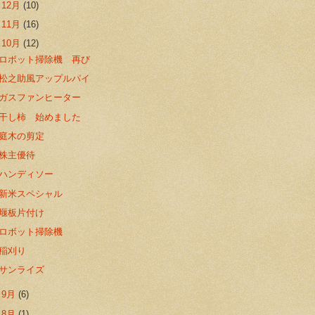
►
12月
(10)
►
11月
(16)
▼
10月
(12)
ロボット掃除機 再び
松之助風アップルパイ
ガスファンヒーター
干し柿 始めました
庭木の剪定
株主優待
ハンディソー
新米スペシャル
堰板片付け
ロボット掃除機
稲刈り
サンライズ
►
9月
(6)
►
8月
(1)