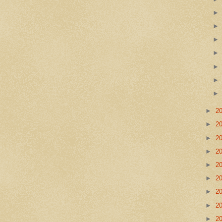
►
2
►
2
►
2
►
2
►
2
►
2
►
2
►
2
►
2